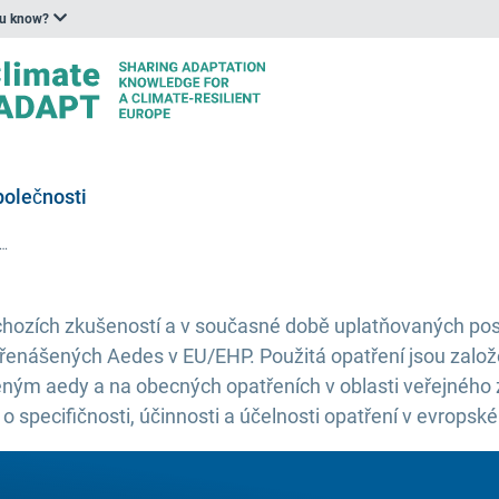
ou know?
polečnosti
CDC zveřejňuje pokyny v oblasti veřejného zdraví pro posuzování a zmírňování rizika lokálně získaných virových onemocnění přenášených aedy v EU/EHP
chozích zkušeností a v současné době uplatňovaných po
enášených Aedes v EU/EHP. Použitá opatření jsou založ
ným aedy a na obecných opatřeních v oblasti veřejného
 specifičnosti, účinnosti a účelnosti opatření v evropsk