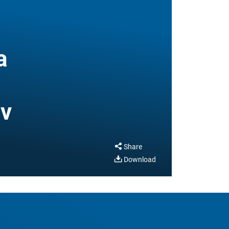
a
 v
Share
Download