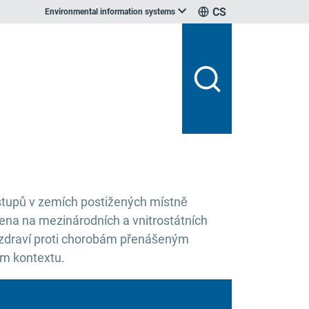
CS
Environmental information systems
stupů v zemích postižených místně
ena na mezinárodních a vnitrostátních
 zdraví proti chorobám přenášeným
ém kontextu.