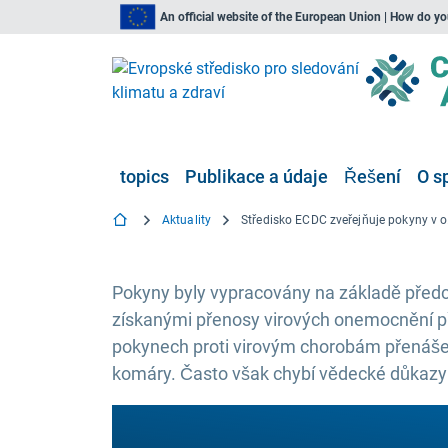
An official website of the European Union | How do y
topics
Publikace a údaje
Řešení
O s
Aktuality
Středisko E
Pokyny byly vypracovány na základě před
získanými přenosy virových onemocnění př
pokynech proti virovým chorobám přenáše
komáry. Často však chybí vědecké důkazy o