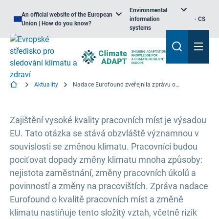
Environmental
An official website of the European
information
CS
Union | How do you know?
systems
Aktuality
Nadace Eurofound zveřejnila zprávu o ohrožení kvality pracovních míst v důsledku změny klimatu
Zajištění vysoké kvality pracovních míst je výsadou
EU. Tato otázka se stává obzvláště významnou v
souvislosti se změnou klimatu. Pracovníci budou
pociťovat dopady změny klimatu mnoha způsoby:
nejistota zaměstnání, změny pracovních úkolů a
povinností a změny na pracovištích. Zpráva nadace
Eurofound o kvalitě pracovních míst a změně
klimatu nastiňuje tento složitý vztah, včetně rizik