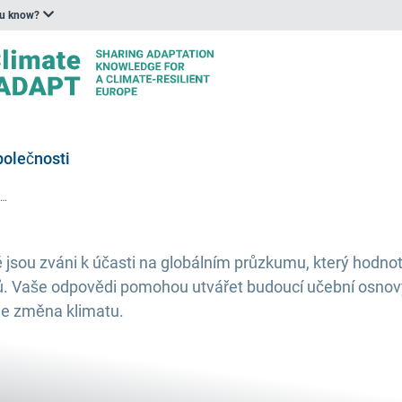
ou know?
polečnosti
ádřete svůj názor! Klimatická výchova v ošetřovatelských školách
sou zváni k účasti na globálním průzkumu, který hodnotí,
 Vaše odpovědi pomohou utvářet budoucí učební osnovy a 
uje změna klimatu.