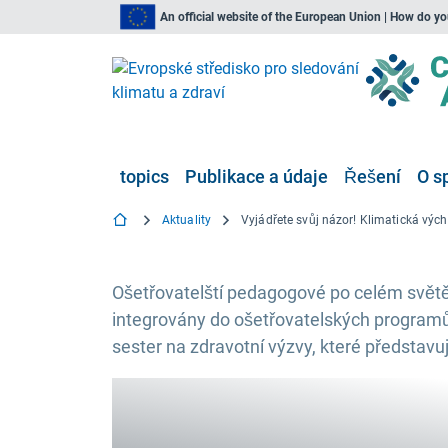
An official website of the European Union | How do y
topics
Publikace a údaje
Řešení
O s
Aktuality
Vyj
Ošetřovatelští pedagogové po celém světě j
integrovány do ošetřovatelských programů.
sester na zdravotní výzvy, které představ