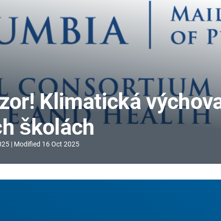
ázor! Klimatická výchov
ch školách
025
Modified
16 Oct 2025