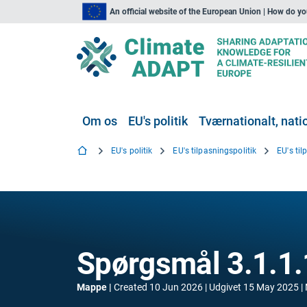
An official website of the European Union | How do y
Om os
EU's politik
Tværnationalt, natio
EU's politik
EU's tilpasningspolitik
EU's ti
Spørgsmål 3.1.1.
Mappe
Created
10 Jun 2026
Udgivet
15 May 2025