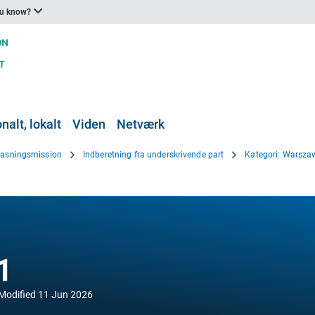
ou know?
nalt, lokalt
Viden
Netværk
lpasningsmission
Indberetning fra underskrivende part
Kategori: Warsza
1
Modified
11 Jun 2026