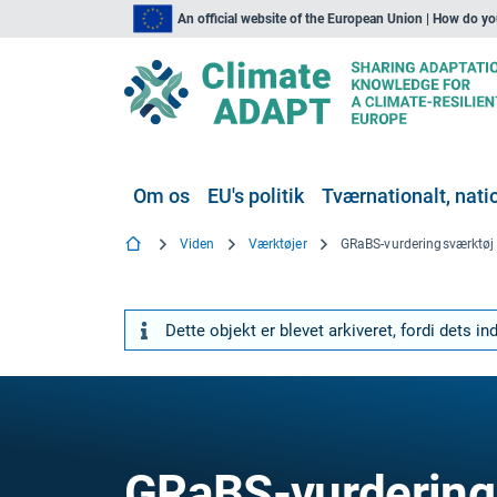
An official website of the European Union | How do y
Om os
EU's politik
Tværnationalt, natio
Viden
Værktøjer
GRaBS-vurderingsværktøj
Dette objekt er blevet arkiveret, fordi dets i
GRaBS-vurdering