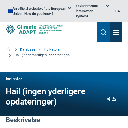
Environmental
An official website of the European
information
DA
Union | How do you know?
systems
Database
Indikatorer
Hail (ingen yderligere opdateringer)
Indicator
Hail (ingen yderligere
Share
Downl
opdateringer)
Beskrivelse