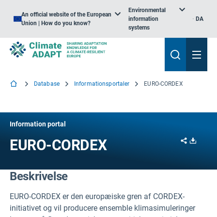
Environmental
An official website of the European
information
DA
Union | How do you know?
systems
Database
Informationsportaler
EURO-CORDEX
Information portal
Share
Downl
EURO-CORDEX
Beskrivelse
EURO-CORDEX er den europæiske gren af CORDEX-
initiativet og vil producere ensemble klimasimuleringer