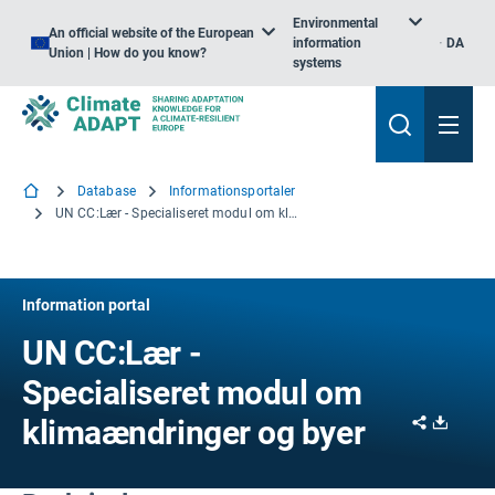
Environmental
An official website of the European
information
DA
Union | How do you know?
systems
Database
Informationsportaler
UN CC:Lær - Specialiseret modul om klimaændringer og byer
Information portal
UN CC:Lær -
Specialiseret modul om
Share
Downl
klimaændringer og byer