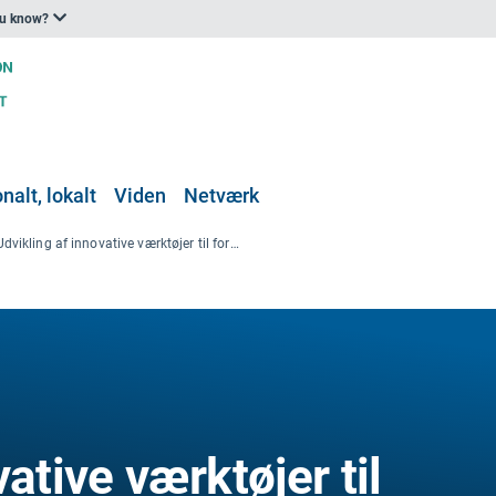
ou know?
nalt, lokalt
Viden
Netværk
Udvikling af innovative værktøjer til forståelse af havets biodiversitet og vurdering af god miljøtilstand
ative værktøjer til