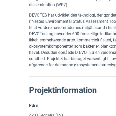
dissemination (WP7).
DEVOTES
har udviklet den teknologi, der gør de
("Nested Environmental Status Assessment Tool
til at vurdere havområdernes miljøtilstand i henh
DEVOTool og anvender 600 forskellige indikatorer
ikkehjemmehørende arter, kommercielt fiskeri, fød
økosystemkomponenter som bakterier, plankton, fi
havet.
Desuden opnåede D
EVOTES en verdensn
sundhed.
Projektet har
bidraget væsentligt til 
afgørende
for de marine økosystemers bæredyg
Projektinformation
Føre
AZTI Tecnalia (ES)