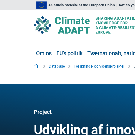
An official website of the European Union | How do y
Om os
EU's politik
Tværnationalt, natio
Database
Forsknings- og vidensprojekter
Project
Udvikling af innov