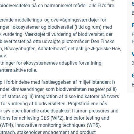
 biodiversiteten på en harmoniseret måde i alle EU's fire
B
grerende modellerings- og overvågningsværktøjer for
inger i økosystemer og biodiversitet (i tid og rum) med
k vurdering. Værktøjet til vurdering af biodiversitet, der
F
blevet testet på otte udvalgte pilotområder: Den Finske
en, Biscayabugten, Adriaterhavet, det østlige Ægæiske Hav,
hav.
ltninger for økosystemernes adaptive forvaltning,
nters aktive rolle.
i forbindelse med fastlæggelsen af miljøtilstanden: i)
der klimaændringer, som biodiversiteten reagerer på ii)
af status og iii) integration af disse indikatorer på tværs
for vurdering af biodiversiteten. Projektmålene nås
or syv operationelle arbejdspakker: Human pressures and
ions for achieving GES (WP2), Indicator testing and
 (WP4), Innovative monitoring techniques (WP5),
Outreach, stakeholder engagement and product