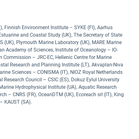
), Finnish Environment Institute – SYKE (FI), Aarhus
f Estuarine and Coastal Study (UK), The Secretary of State
AS (UK), Plymouth Marine Laboratory (UK), MARE Marine
an Academy of Sciences, Institute of Oceanology – IO-
an Commission – JRC-EC, Hellenic Centre for Marine
stal Research and Planning Institute (LT), Akvaplan-Niva
 Marine Sciences – CONISMA (IT), NIOZ Royal Netherlands
al Research Council – CSIC (ES), Dokuz Eylul University
Marine Hydrophysical Institute (UA), Aquatic Research
arch – CNRS (FR), OceanDTM (UK), Ecoreach srl (IT), King
 – KAUST (SA).