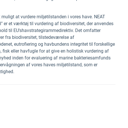
t muligt at vurdere miljøtilstanden i vores have. NEAT
" er
et værktøj til vurdering af biodiversitet, der anvendes
old til EU's
havstrategirammedirektiv.
Det
omfatter
 fra biodiversitet, tilstedeværelse af
enet, eutrofiering og havbundens integritet til forskellige
sk eller havfugle for at give en holistisk vurdering af
yhed inden for evaluering af marine bakteriesamfunds
overvågningen
af
vores haves miljøtilstand
, som er
tighed.