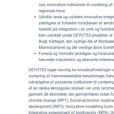
nye, innovative indikatorer til vurdering af
regionale have.
Udvikle, teste og validere innovative inte
yderligere at forbedre forståelsen af ændr
henblik på integration i en unik og holistis
blev udviklet under DEVOTES-projektet, er 
Bugt, Kattegat, den sydlige del af Nordsø
Marmarahavet og det vestlige åbne Sorte
Foreslå og formidle strategier og foransta
herunder industriens og relevante interesse
DEVOTES tager navnlig tre hovedudfordringer op 
vurdering af menneskeskabte belastninger, herun
udvælgelse af passende indikatorer til vurdering 
af en række økologiske skalaer i en unik ramme 
gennem de aktiviteter, der gennemføres inden f
climate change (WP1), Social-economic implicat
development (WP3), Innovative modelling tools
Integrative assessment of biodiversity (WP6), 