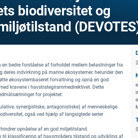
ets biodiversitet og
 miljøtilstand (DEVOTES
D
n bedre forståelse af forholdet mellem belastninger fra
og deres indvirkning på marine økosystemer, herunder den
tøtte økosystembaseret forvaltning og opnå en god
med kravene i havstrategirammedirektivet. Dette
i
edmålsætninger for projektet:
e
ulative, synergistiske, antagonistiske) af menneskelige
M
odiversitet, også ved hjælp af langsigtede serier
orhindrer opnåelse af en god miljøtilstand.
S
til klassificering af havområders tilstand og udvikling af