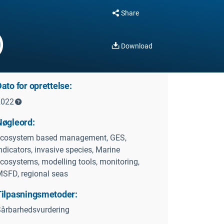
Share
)
Download
ato for oprettelse:
2022
Nøgleord:
ecosystem based management, GES,
ndicators, invasive species, Marine
cosystems, modelling tools, monitoring,
SFD, regional seas
Tilpasningsmetoder:
årbarhedsvurdering