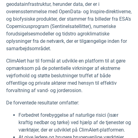
geodatainfrastruktur, herunder data, der er i
overensstemmelse med OpenData- og Inspire-direktiverne,
og biofysiske produkter, der stammer fra billeder fra ESA's
Copernicusprogram (Sentinelsatellitter), numeriske
forudsigelsesmodeller og tidstro agroklimatiske
oplysninger fra de netværk, der er tilgængelige inden for
samarbejdsområdet.
ClimAlert har til formål at udvikle en platform til at gøre
opmærksom på de potentielle virkninger af ekstreme
vejrforhold og støtte beslutninger truffet af både
offentlige og private aktører med hensyn til effektiv
forvaltning af vand- og jorderosion.
De forventede resultater omfatter:
Forbedret forebyggelse af naturlige risici (især
kraftig nedbør og tørke) ved hjælp af de tjenester og
værktøjer, der er udviklet på ClimAlert-platformen.
At give ledere og brugere brugervenlige værktøjer,