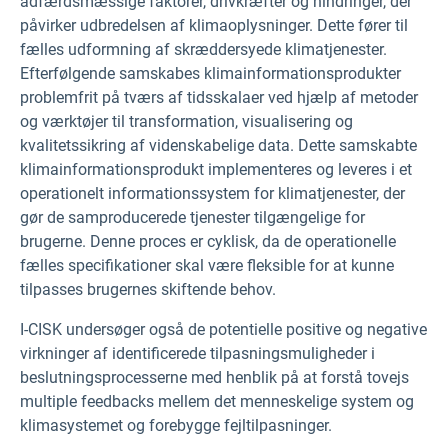
adfærdsmæssige faktorer, drivkræfter og hindringer, der
påvirker udbredelsen af klimaoplysninger. Dette fører til
fælles udformning af skræddersyede klimatjenester.
Efterfølgende samskabes klimainformationsprodukter
problemfrit på tværs af tidsskalaer ved hjælp af metoder
og værktøjer til transformation, visualisering og
kvalitetssikring af videnskabelige data. Dette samskabte
klimainformationsprodukt implementeres og leveres i et
operationelt informationssystem for klimatjenester, der
gør de samproducerede tjenester tilgængelige for
brugerne. Denne proces er cyklisk, da de operationelle
fælles specifikationer skal være fleksible for at kunne
tilpasses brugernes skiftende behov.
I-CISK undersøger også de potentielle positive og negative
virkninger af identificerede tilpasningsmuligheder i
beslutningsprocesserne med henblik på at forstå tovejs
multiple feedbacks mellem det menneskelige system og
klimasystemet og forebygge fejltilpasninger.