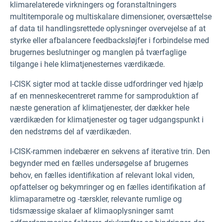
klimarelaterede virkningers og foranstaltningers
multitemporale og multiskalare dimensioner, oversættelse
af data til handlingsrettede oplysninger overvejelse af at
styrke eller afbalancere feedbacksløjfer i forbindelse med
brugernes beslutninger og manglen på tværfaglige
tilgange i hele klimatjenesternes værdikæde.
I-CISK sigter mod at tackle disse udfordringer ved hjælp
af en menneskecentreret ramme for samproduktion af
næste generation af klimatjenester, der dækker hele
værdikæden for klimatjenester og tager udgangspunkt i
den nedstrøms del af værdikæden.
I-CISK-rammen indebærer en sekvens af iterative trin. Den
begynder med en fælles undersøgelse af brugernes
behov, en fælles identifikation af relevant lokal viden,
opfattelser og bekymringer og en fælles identifikation af
klimaparametre og -tærskler, relevante rumlige og
tidsmæssige skalaer af klimaoplysninger samt