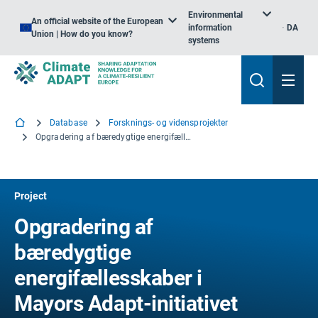
Environmental
An official website of the European
information
DA
Union | How do you know?
systems
Database
Forsknings- og vidensprojekter
Opgradering af bæredygtige energifællesskaber i Mayors Adapt-initiativet ved at planlægge klimatilpasningsstrategier
Project
Opgradering af
bæredygtige
energifællesskaber i
Mayors Adapt-initiativet