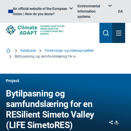
Environmental
An official website of the European
information
DA
Union | How do you know?
systems
Database
Forsknings- og vidensprojekter
Bytilpasning og samfundslæring for en RESilient Simeto Valley
Project
Bytilpasning og
samfundslæring for en
RESilient Simeto Valley
Share
Downl
(LIFE SimetoRES)