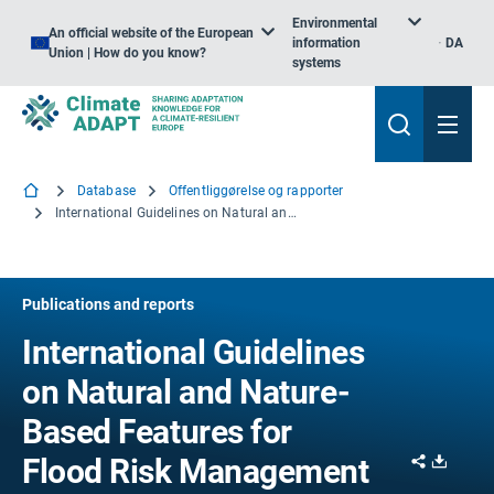
Environmental
An official website of the European
information
DA
Union | How do you know?
systems
Database
Offentliggørelse og rapporter
International Guidelines on Natural and Nature-Based Features for Flood Risk Management
Publications and reports
International Guidelines
on Natural and Nature-
Based Features for
Share
Downl
Flood Risk Management