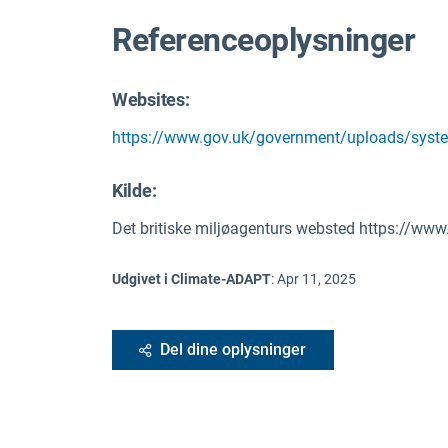
Referenceoplysninger
Websites:
https://www.gov.uk/government/uploads/syst
Kilde
:
Det britiske miljøagenturs websted https://w
Udgivet i Climate-ADAPT
:
Apr 11, 2025
Del dine oplysninger