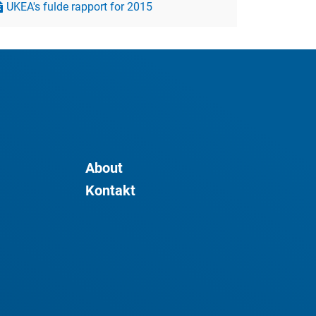
UKEA's fulde rapport for 2015
About
Kontakt