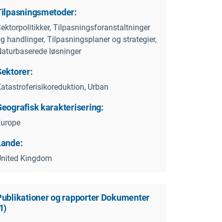
Tilpasningsmetoder:
ektorpolitikker, Tilpasningsforanstaltninger
g handlinger, Tilpasningsplaner og strategier,
aturbaserede løsninger
nnual_Report_2014_to_2015.pdf
Sektorer:
atastroferisikoreduktion, Urban
Geografisk karakterisering:
Europe
Lande:
United Kingdom
Publikationer og rapporter Dokumenter
1
)