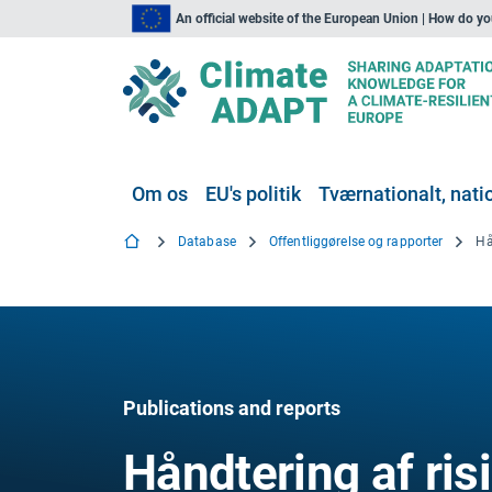
An official website of the European Union | How do y
Om os
EU's politik
Tværnationalt, natio
Database
Offentliggørelse og rapporter
Publications and reports
Håndtering af ris