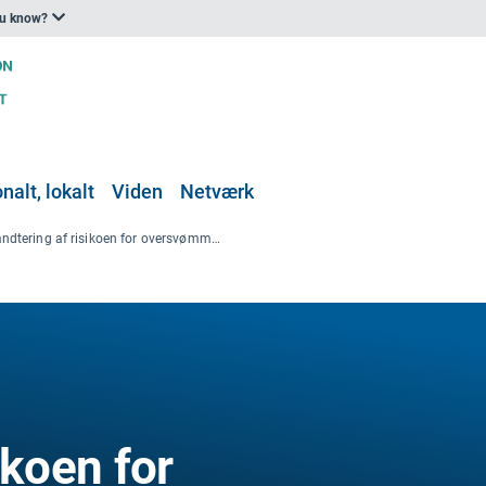
ou know?
nalt, lokalt
Viden
Netværk
Håndtering af risikoen for oversvømmelser og kysterosion: April 2014 til marts 2015
ikoen for