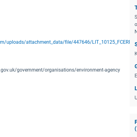
S
o
N
em/uploads/attachment_data/file/447646/LIT_10125_FCERM_A
K
ww.gov.uk/government/organisations/environment-agency
(