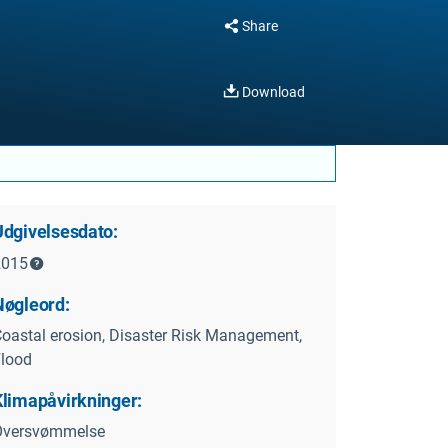
Share
Download
Udgivelsesdato:
2015
Nøgleord:
oastal erosion, Disaster Risk Management,
lood
Klimapåvirkninger:
Oversvømmelse