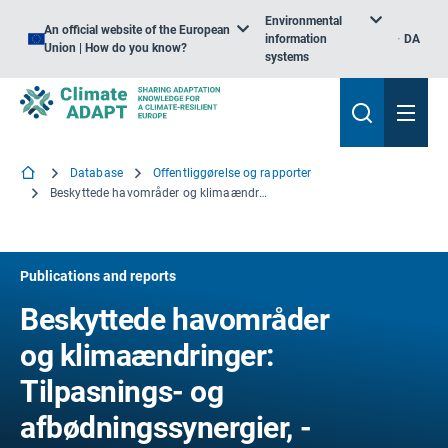
Environmental
An official website of the European
information
DA
Union | How do you know?
systems
Database
Offentliggørelse og rapporter
Beskyttede havområder og klimaændringer: Tilpasnings- og afbødningssynergier, -muligheder og -udfordringer
Publications and reports
Beskyttede havområder
og klimaændringer:
Tilpasnings- og
afbødningssynergier, -