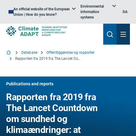
Environmental
An official website of the European
information
DA
Union | How do you know?
systems
Database
Offentliggørelse og rapporter
Rapporten fra 2019 fra The Lancet Countdown om sundhed og klimaændringer: at sikre, at sundheden for et barn, der er født i dag, ikke defineres af et klima i forandring
Publications and reports
Rapporten fra 2019 fra
The Lancet Countdown
om sundhed og
klimaændringer: at