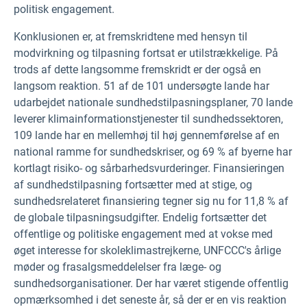
politisk engagement.
Konklusionen er, at fremskridtene med hensyn til
modvirkning og tilpasning fortsat er utilstrækkelige. På
trods af dette langsomme fremskridt er der også en
langsom reaktion. 51 af de 101 undersøgte lande har
udarbejdet nationale sundhedstilpasningsplaner, 70 lande
leverer klimainformationstjenester til sundhedssektoren,
109 lande har en mellemhøj til høj gennemførelse af en
national ramme for sundhedskriser, og 69 % af byerne har
kortlagt risiko- og sårbarhedsvurderinger. Finansieringen
af sundhedstilpasning fortsætter med at stige, og
sundhedsrelateret finansiering tegner sig nu for 11,8 % af
de globale tilpasningsudgifter. Endelig fortsætter det
offentlige og politiske engagement med at vokse med
øget interesse for skoleklimastrejkerne, UNFCCC's årlige
møder og frasalgsmeddelelser fra læge- og
sundhedsorganisationer. Der har været stigende offentlig
opmærksomhed i det seneste år, så der er en vis reaktion