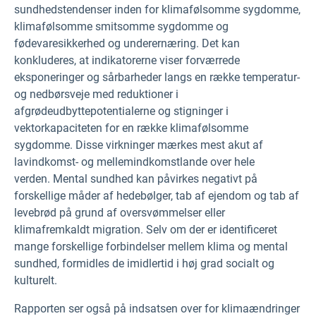
sundhedstendenser inden for klimafølsomme sygdomme,
klimafølsomme smitsomme sygdomme og
fødevaresikkerhed og underernæring. Det kan
konkluderes, at indikatorerne viser forværrede
eksponeringer og sårbarheder langs en række temperatur-
og nedbørsveje med reduktioner i
afgrødeudbyttepotentialerne og stigninger i
vektorkapaciteten for en række klimafølsomme
sygdomme. Disse virkninger mærkes mest akut af
lavindkomst- og mellemindkomstlande over hele
verden. Mental sundhed kan påvirkes negativt på
forskellige måder af hedebølger, tab af ejendom og tab af
levebrød på grund af oversvømmelser eller
klimafremkaldt migration. Selv om der er identificeret
mange forskellige forbindelser mellem klima og mental
sundhed, formidles de imidlertid i høj grad socialt og
kulturelt.
Rapporten ser også på indsatsen over for klimaændringer