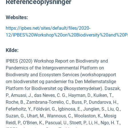
Referenceoplysninger
Websites:
https://ipbes.net/sites/default/files/2020-
12/IPBES%20Workshop%20on%20Biodiversity%20and%20Pa
Kilde
:
IPBES (2020) Workshop Report on Biodiversity and
Pandemics of the Intergovernmental Platform on
Biodiversity and Ecosystem Services (workshoprapport
om biodiversitet og pandemier fra Den Mellemstatslige
Platform for Biodiversitet og Økosystemydelser). Daszak,
P., Amuasi, J., das Neves, C. G., Hayman, D., Kuiken, T.,
Roche, B., Zambrana-Torrelio, C., Buss, P., Dundarova, H.,
Feferholtz, Y., Földvári, G., Igbinosa, E., Junglen, S., Liu, Q.,
Suzan, G., Uhart, M., Wannous, C., Woolaston, K., Mosig
Reidl, P., O’Brien, K., Pascual, U., Stoett, P., Li, H., Ngo, H. T.,