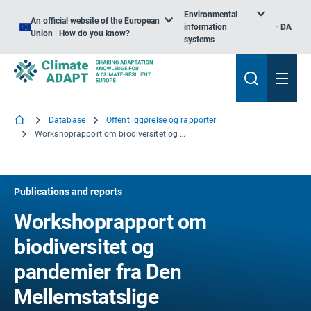
Environmental
An official website of the European
information
DA
Union | How do you know?
systems
Database
Offentliggørelse og rapporter
Workshoprapport om biodiversitet og pandemier fra Den Mellemstatslige Platform for Biodiversitet og Økosystemydelser
Publications and reports
Workshoprapport om
biodiversitet og
pandemier fra Den
Mellemstatslige