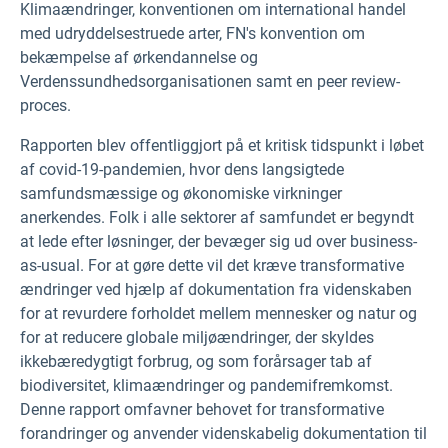
Klimaændringer, konventionen om international handel
med udryddelsestruede arter, FN's konvention om
bekæmpelse af ørkendannelse og
Verdenssundhedsorganisationen samt en peer review-
proces.
Rapporten blev offentliggjort på et kritisk tidspunkt i løbet
af covid-19-pandemien, hvor dens langsigtede
samfundsmæssige og økonomiske virkninger
anerkendes. Folk i alle sektorer af samfundet er begyndt
at lede efter løsninger, der bevæger sig ud over business-
as-usual. For at gøre dette vil det kræve transformative
ændringer ved hjælp af dokumentation fra videnskaben
for at revurdere forholdet mellem mennesker og natur og
for at reducere globale miljøændringer, der skyldes
ikkebæredygtigt forbrug, og som forårsager tab af
biodiversitet, klimaændringer og pandemifremkomst.
Denne rapport omfavner behovet for transformative
forandringer og anvender videnskabelig dokumentation til