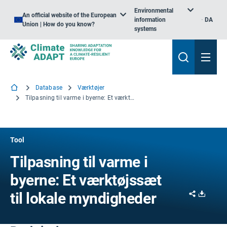
Environmental
An official website of the European
information
DA
Union | How do you know?
systems
Database
Værktøjer
Tilpasning til varme i byerne: Et værktøjssæt til lokale myndigheder
Tool
Tilpasning til varme i
byerne: Et værktøjssæt
Share
Downl
til lokale myndigheder