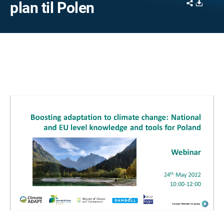
Share
Downl
plan til Polen