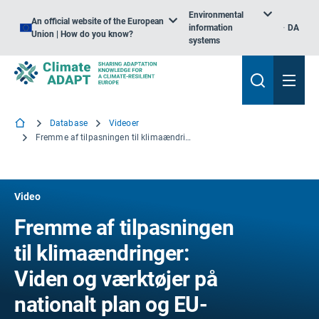
Environmental
An official website of the European
information
DA
Union | How do you know?
systems
Database
Videoer
Fremme af tilpasningen til klimaændringer: Viden og værktøjer på nationalt plan og EU-plan til Polen
Video
Fremme af tilpasningen
til klimaændringer:
Viden og værktøjer på
nationalt plan og EU-