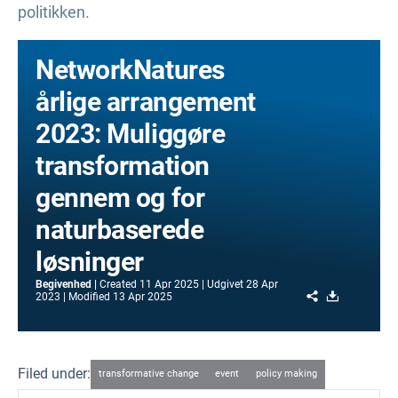
politikken.
NetworkNatures
årlige arrangement
2023: Muliggøre
transformation
gennem og for
naturbaserede
løsninger
Begivenhed
Created
11 Apr 2025
Udgivet
28 Apr
Share
Download
2023
Modified
13 Apr 2025
Filed under:
transformative change
event
policy making