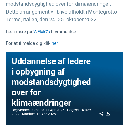
modstandsdygtighed over for klimaændringer.
Dette arrangement vil blive afholdt i Montegrotto
Terme, Italien, den 24.-25. oktober 2022.
Læs mere på
WEMC's
hjemmeside
For at tilmelde dig klik
her
Uddannelse af ledere
i opbygning af
modstandsdygtighed
over for
klimaændringer
Begivenhed
Created
11 Apr 2025
Udgivet
04 Nov
Share
Download
2022
Modified
13 Apr 2025