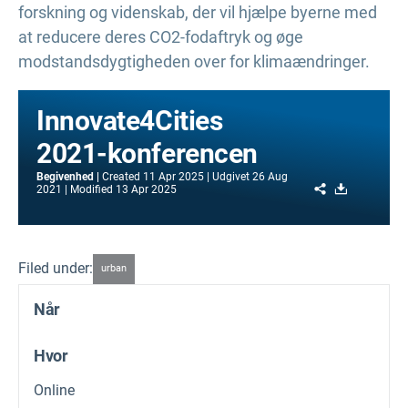
forskning og videnskab, der vil hjælpe byerne med
at reducere deres CO2-fodaftryk og øge
modstandsdygtigheden over for klimaændringer.
Innovate4Cities
2021-konferencen
Begivenhed
Created
11 Apr 2025
Udgivet
26 Aug
Share
Download
2021
Modified
13 Apr 2025
Filed under:
urban
Når
Hvor
Online