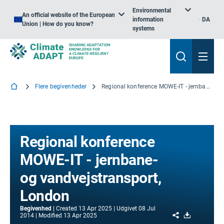
Environmental
An official website of the European
information
DA
Union | How do you know?
systems
Flere begivenheder
Regional konference MOWE-IT - jernbane- og vandvejstransport, London
Regional konference
MOWE-IT - jernbane-
og vandvejstransport,
London
Begivenhed
Created
13 Apr 2025
Udgivet
08 Jul
Share
Download
2014
Modified
13 Apr 2025