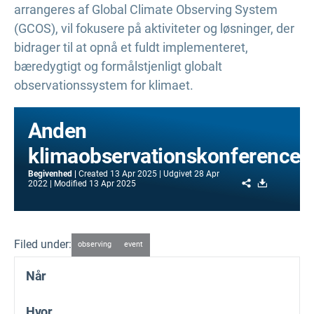
arrangeres af Global Climate Observing System
(GCOS), vil fokusere på aktiviteter og løsninger, der
bidrager til at opnå et fuldt implementeret,
bæredygtigt og formålstjenligt globalt
observationssystem for klimaet.
Anden
klimaobservationskonference
Begivenhed
Created
13 Apr 2025
Udgivet
28 Apr
Share
Download
2022
Modified
13 Apr 2025
Filed under:
observing
event
Når
Hvor