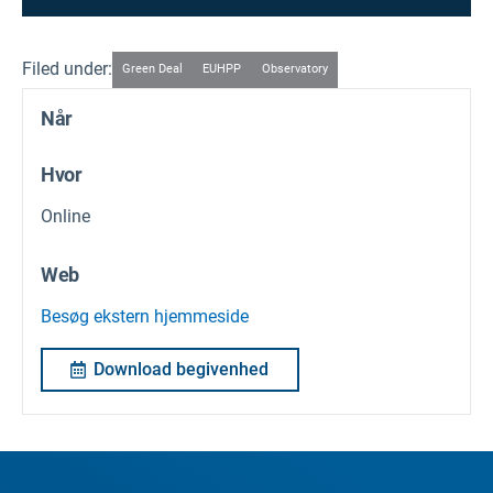
Filed under:
Green Deal
EUHPP
Observatory
Når
Hvor
Online
Web
Besøg ekstern hjemmeside
Download begivenhed