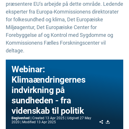
præsentere EU's arbejde på dette område. Ledende
eksperter fra Europa-Kommissionens direktorater
for folkesundhed og klima, Det Europæiske
Miljøagentur, Det Europæiske Center for
Forebyggelse af og Kontrol med Sygdomme og
Kommissionens Fælles Forskningscenter vil
deltage.
Webinar:
Klimaændringernes
indvirkning på
sundheden - fra
videnskab til politik
Begivenhed
Created
13 Apr 2025
Udgivet
27 May
Share
Download
2020
Modified
13 Apr 2025