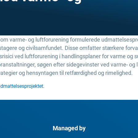
e om varme- og luftforurening formulerede udmattelsespro
ngstagere og civilsamfundet. Disse omfatter stærkere forv
risici ved luftforurening i handlingsplaner for varme og
ranstaltninger, søgen efter sidegevinster ved varme- og luf
ategier og hensyntagen til retfærdighed og rimelighed.
dmattelsesprojektet.
Managed by