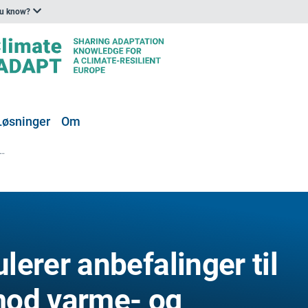
ou know?
Løsninger
Om
else formulerer anbefalinger til politikker rettet mod varme- og luftforurening
erer anbefalinger til
 mod varme- og