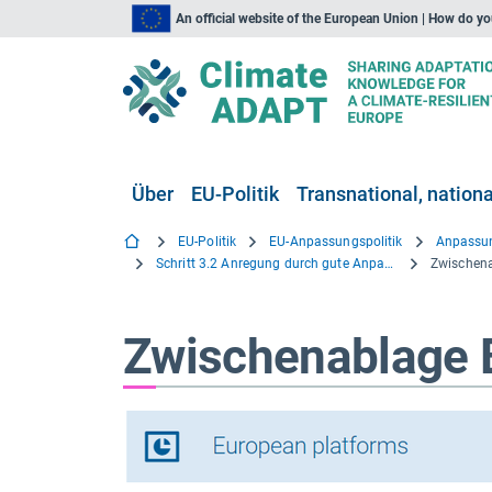
An official website of the European Union | How do y
Über
EU-Politik
Transnational, national
EU-Politik
EU-Anpassungspolitik
Anpassun
Schritt 3.2 Anregung durch gute Anpassungspraktiken
Zwischena
Zwischenablage 