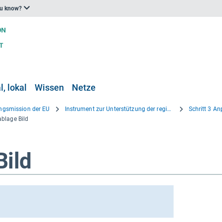
ou know?
, lokal
Wissen
Netze
gsmission der EU
Instrument zur Unterstützung der regionalen Anpassung
blage Bild
Bild