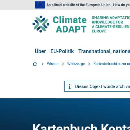
An official website of the European Union | How do y
Über
EU-Politik
Transnational, national
Wissen
Werkzeuge
Dieses Objekt wurde archivier
Kartenbuch Konta