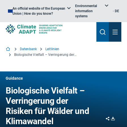
Environmental
An official website of the European
information
DE
Union | How do you know?
systems
Datenbank
Leitlinien
Biologische Vielfalt – Verringerung der Risiken für Wälder und Klimawandel
Guidance
Biologische Vielfalt –
Verringerung der
Risiken für Wälder und
Share
Downl
Klimawandel