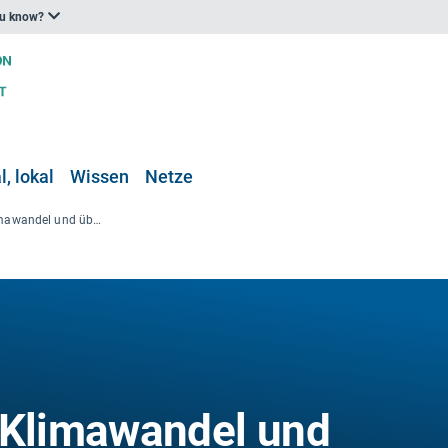
ou know?
, lokal
Wissen
Netze
ECDC-Handbuch Klimawandel und übertragbare Krankheiten in den EU-Mitgliedstaaten
Klimawandel und