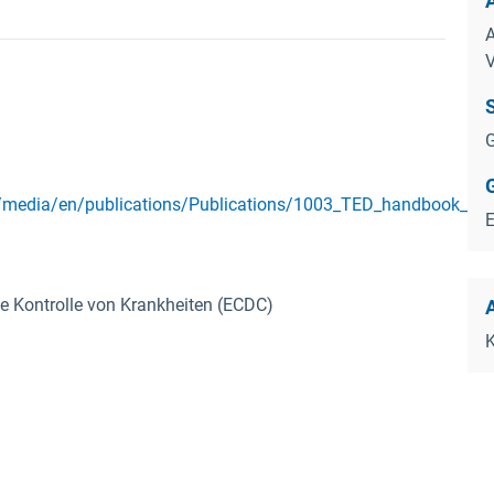
V
G
es/media/en/publications/Publications/1003_TED_handbook_cl
e Kontrolle von Krankheiten (ECDC)
K