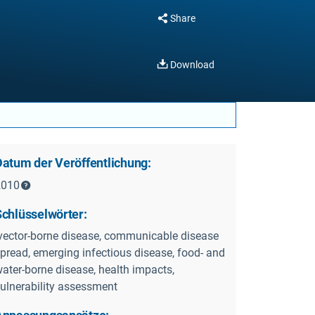
Share
Download
Datum der Veröffentlichung:
2010
Schlüsselwörter:
vector-borne disease, communicable disease
pread, emerging infectious disease, food- and
ater-borne disease, health impacts,
ulnerability assessment