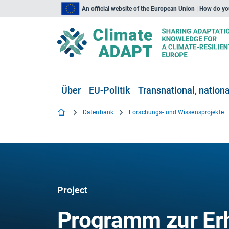
An official website of the European Union | How do y
Über
EU-Politik
Transnational, national
Datenbank
Forschungs- und Wissensprojekte
Project
Programm zur Er