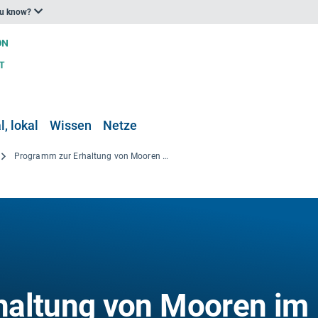
ou know?
, lokal
Wissen
Netze
Programm zur Erhaltung von Mooren im Süden des Penninen, Vereinigtes Königreich
haltung von Mooren im