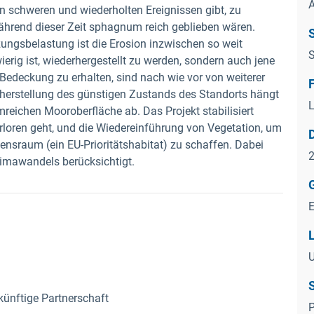
n schweren und wiederholten Ereignissen gibt, zu
ährend dieser Zeit sphagnum reich geblieben wären.
zungsbelastung ist die Erosion inzwischen so weit
S
erig ist, wiederhergestellt zu werden, sondern auch jene
Bedeckung zu erhalten, sind nach wie vor von weiterer
herstellung des günstigen Zustands des Standorts hängt
L
reichen Mooroberfläche ab. Das Projekt stabilisiert
erloren geht, und die Wiedereinführung von Vegetation, um
nsraum (ein EU-Prioritätshabitat) zu schaffen. Dabei
2
imawandels berücksichtigt.
S
künftige Partnerschaft
P