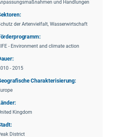
Anpassungsmaßnahmen und Handlungen
Sektoren:
chutz der Artenvielfalt, Wasserwirtschaft
Förderprogramm:
IFE - Environment and climate action
Dauer:
010 - 2015
Geografische Charakterisierung:
Europe
Länder:
United Kingdom
tadt:
eak District