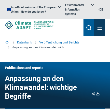
Environmental
An official website of the European
information
DE
Union | How do you know?
systems
Datenbank
Veröffentlichung und Berichte
Anpassung an den Klimawandel: wichtige Begriffe
Publications and reports
Anpassung an den
Klimawandel: wichtige
Share
Downl
Begriffe