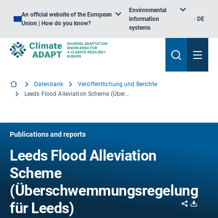
Environmental
An official website of the European
information
DE
Union | How do you know?
systems
Datenbank
Veröffentlichung und Berichte
Leeds Flood Alleviation Scheme (Überschwemmungsregelung für Leeds)
Publications and reports
Leeds Flood Alleviation
Scheme
(Überschwemmungsregelung
Share
Downl
für Leeds)