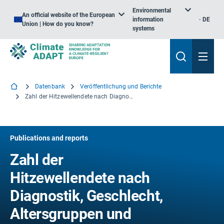
Environmental
An official website of the European
information
DE
Union | How do you know?
systems
Datenbank
Veröffentlichung und Berichte
Zahl der Hitzewellendete nach Diagnostik, Geschlecht, Altersgruppen und Gebiet in Slowenien, 2015 gegenüber 2003
Publications and reports
Zahl der
Hitzewellendete nach
Diagnostik, Geschlecht,
Altersgruppen und