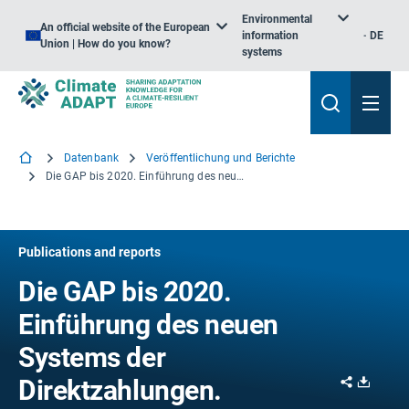
Environmental
An official website of the European
information
DE
Union | How do you know?
systems
Datenbank
Veröffentlichung und Berichte
Die GAP bis 2020. Einführung des neuen Systems der Direktzahlungen.
Publications and reports
Die GAP bis 2020.
Einführung des neuen
Systems der
Share
Downl
Direktzahlungen.