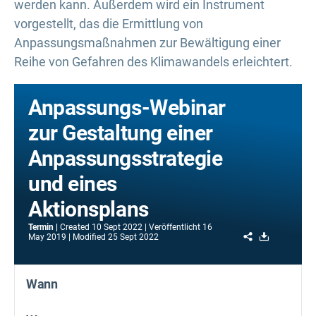
werden kann. Außerdem wird ein Instrument
vorgestellt, das die Ermittlung von
Anpassungsmaßnahmen zur Bewältigung einer
Reihe von Gefahren des Klimawandels erleichtert.
Anpassungs-Webinar
zur Gestaltung einer
Anpassungsstrategie
und eines
Aktionsplans
Termin
Created
10 Sept 2022
Veröffentlicht
16
Share
Download
May 2019
Modified
25 Sept 2022
Wann