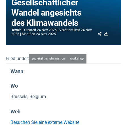
Gesellschaftlicher
Wandel angesichts
des Klimawandels
Termin
Created
24 Nov 2025
Veröffentlicht
24 Nov
Share
Download
2025
Modified
24 Nov 2025
Filed under:
societal transformation
workshop
Wann
Wo
Brussels, Belgium
Web
Besuchen Sie eine externe Website