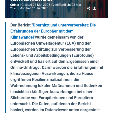
Ordner
Created
23 Mar 2026
Veröffentlicht
23 Mar
Share
Download
2026
Modified
16 Jul 2026
Der Bericht "
Überhitzt und untervorbereitet: Die
Erfahrungen der Europäer mit dem
Klimawandel"
wurde gemeinsam von der
Europäischen Umweltagentur (EUA) und der
Europäischen Stiftung zur Verbesserung der
Lebens- und Arbeitsbedingungen (Eurofound)
entwickelt und basiert auf den Ergebnissen einer
Online-Umfrage. Darin werden die Erfahrungen mit
klimabezogenen Auswirkungen, die zu Hause
ergriffenen Resilienzmaßnahmen, die
Wahrnehmung lokaler Maßnahmen und Bedenken
hinsichtlich künftiger Auswirkungen bei einer
Stichprobe von Europäerinnen und Europäern
untersucht.
Die Daten, auf denen der Bericht
basiert, werden im Datenviewer unten dargestellt.