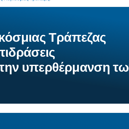
κόσμιας Τράπεζας
ντιδράσεις
την υπερθέρμανση τω