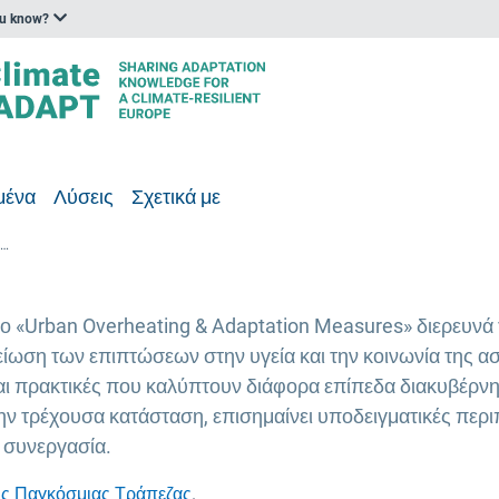
ou know?
μένα
Λύσεις
Σχετικά με
Έκθεση της Παγκόσμιας Τράπεζας σχετικά με τις αντιδράσεις προσαρμογής στην υπερθέρμανση των πόλεων
λο «Urban Overheating & Adaptation Measures» διερευνά
είωση των επιπτώσεων στην υγεία και την κοινωνία της ασ
αι πρακτικές που καλύπτουν διάφορα επίπεδα διακυβέρνη
ην τρέχουσα κατάσταση, επισημαίνει υποδειγματικές περιπ
η συνεργασία.
ης Παγκόσμιας Τράπεζας
.