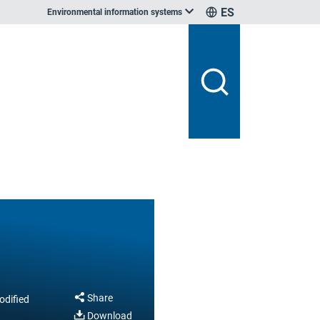
ES
Environmental information systems
Share
odified
Download