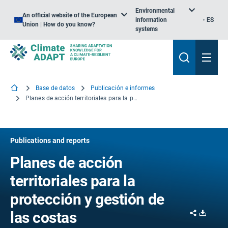
Environmental
An official website of the European
information
ES
Union | How do you know?
systems
Base de datos
Publicación e informes
Planes de acción territoriales para la protección y gestión de las costas
Publications and reports
Planes de acción
territoriales para la
protección y gestión de
Share
Downl
las costas