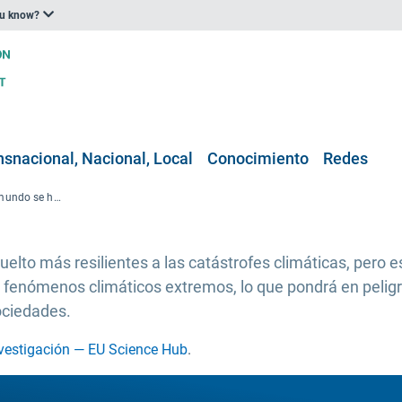
ou know?
nsnacional, Nacional, Local
Conocimiento
Redes
Las sociedades de todo el mundo se han vuelto más resilientes a las catástrofes climáticas
lto más resilientes a las catástrofes climáticas, pero e
fenómenos climáticos extremos, lo que pondrá en peligro 
ociedades.
vestigación — EU Science Hub
.