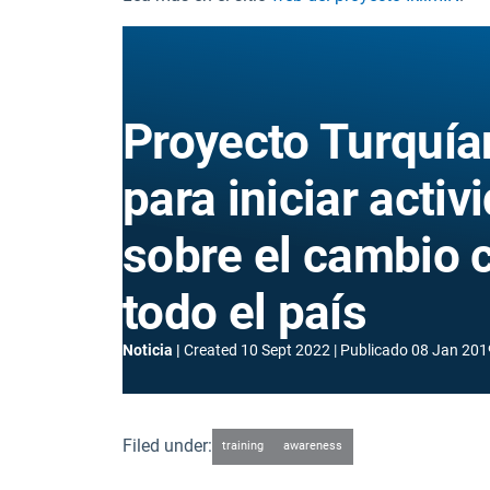
Proyecto Turquía
para iniciar acti
sobre el cambio c
todo el país
Noticia
Created
10 Sept 2022
Publicado
08 Jan 201
Filed under:
training
awareness