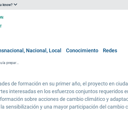
ou know?
nsnacional, Nacional, Local
Conocimiento
Redes
Proyecto Turquíano de Turquía preparado para iniciar actividades de formación sobre el cambio climático a nivel local en todo el país
idades de formación en su primer año, el proyecto en ciu
rtes interesadas en los esfuerzos conjuntos requeridos en
 formación sobre acciones de cambio climático y adaptac
 la sensibilización y una mayor participación del cambio 