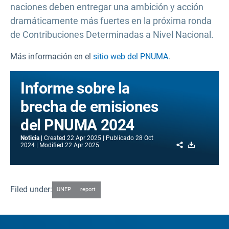
naciones deben entregar una ambición y acción
dramáticamente más fuertes en la próxima ronda
de Contribuciones Determinadas a Nivel Nacional.
Más información en el
sitio web del PNUMA
.
Informe sobre la
brecha de emisiones
del PNUMA 2024
Noticia
Created
22 Apr 2025
Publicado
28 Oct
Share
Download
2024
Modified
22 Apr 2025
Filed under:
UNEP
report