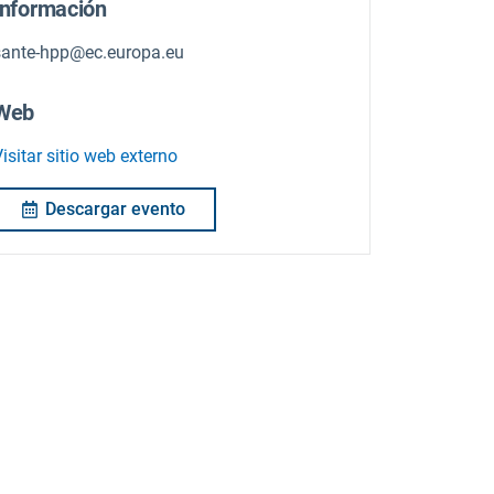
Información
sante-hpp@ec.europa.eu
Web
isitar sitio web externo
Descargar evento