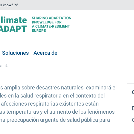
ou know?
Soluciones
Acerca de
#EUHPP LIVE WEBINAR Desastres naturales y cambio climático: los riesgos de los incendios forestales para la salud respiratoria
s amplia sobre desastres naturales, examinará el
es en la salud respiratoria en el contexto del
 afecciones respiratorias existentes están
 las temperaturas y el aumento de los fenómenos
a preocupación urgente de salud pública para