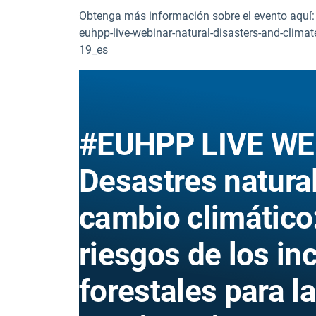
Obtenga más información sobre el evento aquí: 
euhpp-live-webinar-natural-disasters-and-climate
19_es
#EUHPP LIVE W
Desastres natura
cambio climático:
riesgos de los in
forestales para l