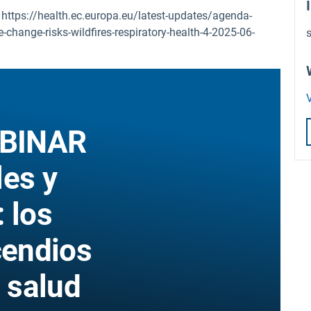
https://health.ec.europa.eu/latest-updates/agenda-
-change-risks-wildfires-respiratory-health-4-2025-06-
V
EBINAR
les y
 los
cendios
a salud