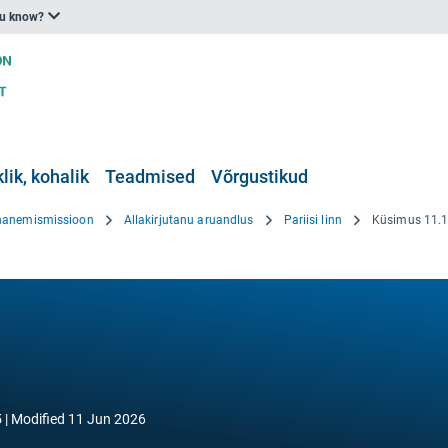
ou know?
klik, kohalik
Teadmised
Võrgustikud
hanemismissioon
Allakirjutanu aruandlus
Pariisi linn
Küsimus 11.1
5
Modified
11 Jun 2026