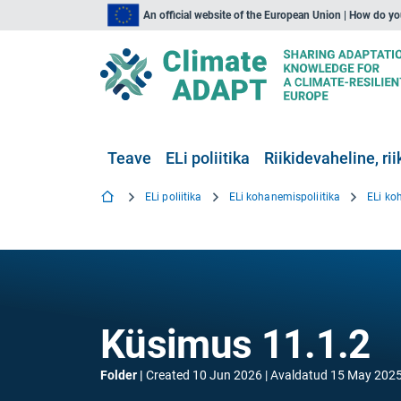
An official website of the European Union | How do y
Teave
ELi poliitika
Riikidevaheline, rii
ELi poliitika
ELi kohanemispoliitika
ELi ko
Küsimus 11.1.2
Folder
Created
10 Jun 2026
Avaldatud
15 May 202