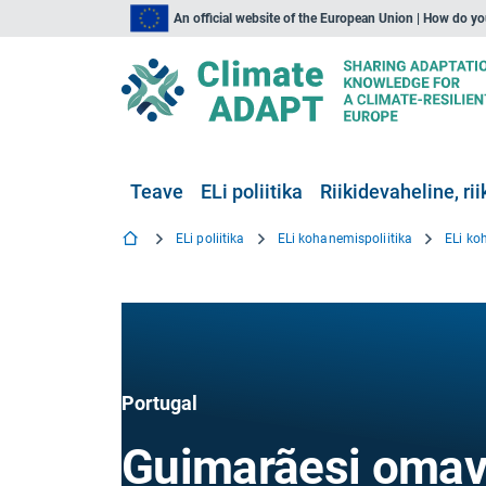
An official website of the European Union | How do y
Teave
ELi poliitika
Riikidevaheline, rii
ELi poliitika
ELi kohanemispoliitika
ELi ko
Portugal
Guimarãesi omav