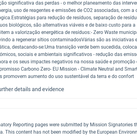
ção significativa das perdas - o melhor planeamento das inter
nergia, uso de reagentes e emissões de CO2 associadas, com a
ógica.Estratégias para redução de resíduos, separação de resídu
uos biológicos, são alternativas viáveis ​​e de baixo custo para 
item a valorização energética de resíduos:- Zero Waste munici
vindo a regenerar sítios contaminadosVárias são as iniciativa
ática, destacando-se:Uma transição verde bem sucedida, colocan
ómicos, sociais e ambientais significativos - redução das emis
nora e os seus impactes negativos na nossa saúde e promoção da
romisso Carbono Zero- EU Mission - Climate Neutral and Smart 
s promovem aumento do uso sustentável da terra e do confort
urther details and evidence
natory Reporting pages were submitted by Mission Signatories 
ta. This content has not been modified by the European Environm