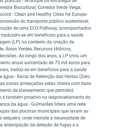
 práticas - Arranque da estratégia de
redor Biocultural; Corredor Verde Veiga;
ccord - Clean and Healthy Cities for Europe-
oncessão do transporte público sustentável;
onstrução de uma ECO Pathway, acompanhados
 traduzem-se em benefícios para a saúde
agem (LP) no contexto da criação de
e, Áreas Verdes, Recursos Hídricos,
ecisões. Ao longo dos anos, a LP criou um
mento anual aumentado de 75 mil euros para
rais, traduz-se em benefícios para a saúde
 água:- Bacia de Retenção das Hortas (Zero
ovas zonas ameaçadas pelas cheias com base
umento de planeamento que permitirá
ães é também proativo no reaproveitamento da
rança da água:- Guimarães lidera uma rede
 sujas das piscinas municipais que lavam as
e sequeiro, onde inexiste a necessidade de
a antecipação da deteção de fugas e a