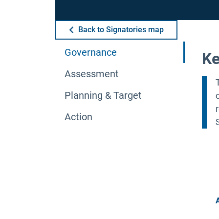
Back to Signatories map
Governance
Ke
Assessment
Planning & Target
Action
A