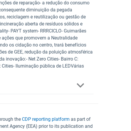
venções de reparação- a redução do consumo
 consequente diminuição da pegada
os, reciclagem e reutilização ou gestão de
a incineração aberta de resíduos sólidos e
pality- PAYT system- RRRCICLO- Guimarães
s e ações que promovem a Neutralidade
do os cidação no centro, trará benefícios
sões de GEE, redução da poluição atmosférica
 inovação:- Net Zero Cities- Bairro C:
Cities- Iluminação pública de LEDVárias
through the
CDP reporting platform
as part of
ent Agency (EEA) prior to its publication and