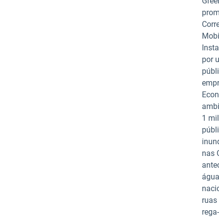
Gree
prom
Corre
Mobi
Inst
por 
públ
empr
Econ
ambi
1 mi
públ
inun
nas 
ante
água
naci
ruas
rega