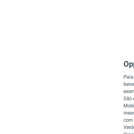
Opp
Para
bene
exem
São 
Mobi
meas
com 
Verd