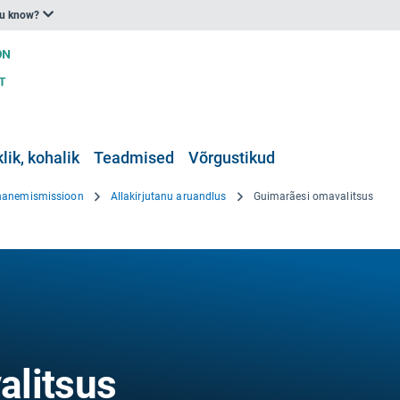
ou know?
klik, kohalik
Teadmised
Võrgustikud
hanemismissioon
Allakirjutanu aruandlus
Guimarãesi omavalitsus
alitsus