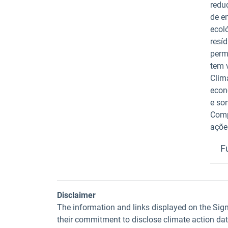
redu
de e
ecol
resíd
perm
tem 
Clim
econ
e so
Comp
açõe
F
Disclaimer
The information and links displayed on the Sig
their commitment to disclose climate action da