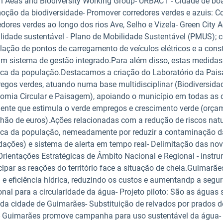
n Aeas and Biodiversity Working Group- URBACT - Cidade de boas
oção da biodiversidade- Promover corredores verdes e azuis: Cor
dores verdes ao longo dos rios Ave, Selho e Vizela- Green City A
lidade sustentável - Plano de Mobilidade Sustentável (PMUS); c
alação de pontos de carregamento de veículos elétricos e a c
um sistema de gestão integrado.Para além disso, estas medidas
ica da população.Destacamos a criação do Laboratório da Pais
egos verdes, atuando numa base multidisciplinar (Biodiversidad
omia Circular e Paisagem), apoiando o município em todas as d
ente que estimula o verde empregos e crescimento verde (orça
lhão de euros).Ações relacionadas com a redução de riscos natu
ica da população, nemeadamente por reduzir a contaminação da
dações) e sistema de alerta em tempo real- Delimitação das n
Orientações Estratégicas de Âmbito Nacional e Regional - instr
cipar as reações do território face a situação de cheia.Guimar
 e eficiência hídrica, reduzindo os custos e aumentandp a segu
onal para a circularidade da água- Projeto piloto: São as águas
 da cidade de Guimarães- Substituição de relvados por prados d
- Guimarães promove campanha para uso sustentável da água- 