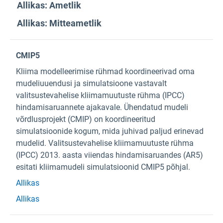
Allikas: Ametlik
Allikas: Mitteametlik
CMIP5
Kliima modelleerimise rühmad koordineerivad oma
mudeliuuendusi ja simulatsioone vastavalt
valitsustevahelise kliimamuutuste rühma (IPCC)
hindamisaruannete ajakavale. Ühendatud mudeli
võrdlusprojekt (CMIP) on koordineeritud
simulatsioonide kogum, mida juhivad paljud erinevad
mudelid. Valitsustevahelise kliimamuutuste rühma
(IPCC) 2013. aasta viiendas hindamisaruandes (AR5)
esitati kliimamudeli simulatsioonid CMIP5 põhjal.
Allikas
Allikas