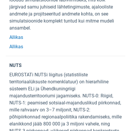
järgivad samu juhiseid lähtetingimuste, ajalooliste
andmete ja projitseeritud andmete kohta, on see
simulatsioonide komplekt tuntud kui mitme mudeli
ansambel.
Allikas
Allikas
NUTS
EUROSTATi NUTSi liigitus (statistiliste
territoriaalüksuste nomenklatuur) on hierarhiline
süsteem ELi ja Ühendkuningriigi
majandusterritooriumi jagamiseks. NUTS-0: Riigid,
NUTS-1: peamised sotsiaal-majanduslikud piirkonnad,
mille rahvaarv on 3–7 miljonit, NUTS-2:
põhipiirkonnad regionaalpoliitika rakendamiseks, mille
elanikkond jääb 800 000 ja 3 miljoni vahele, ning
NUTS-3 piirkonnad: väikesed piirkonnad konkreetsete