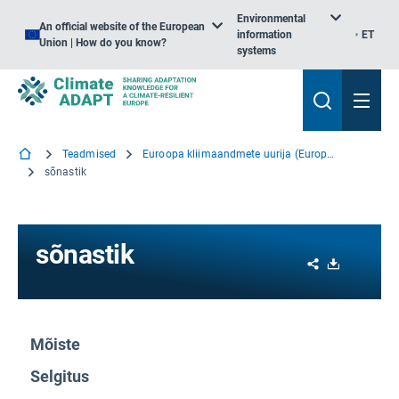
Environmental
An official website of the European
information
ET
Union | How do you know?
systems
Teadmised
Euroopa kliimaandmete uurija (European Climate Data Explorer)
sõnastik
sõnastik
Share
Download
Mõiste
Selgitus