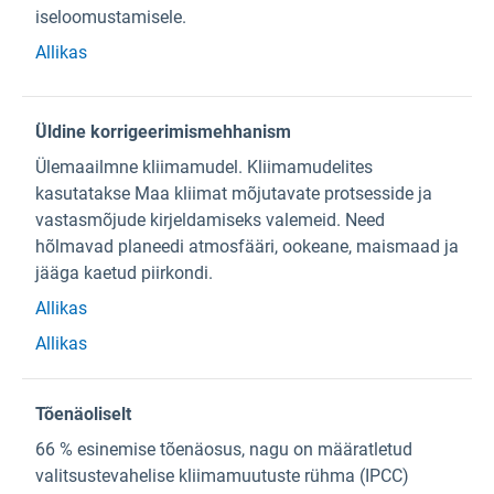
iseloomustamisele.
Allikas
Üldine korrigeerimismehhanism
Ülemaailmne kliimamudel. Kliimamudelites
kasutatakse Maa kliimat mõjutavate protsesside ja
vastasmõjude kirjeldamiseks valemeid. Need
hõlmavad planeedi atmosfääri, ookeane, maismaad ja
jääga kaetud piirkondi.
Allikas
Allikas
Tõenäoliselt
66 % esinemise tõenäosus, nagu on määratletud
valitsustevahelise kliimamuutuste rühma (IPCC)