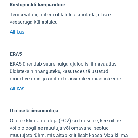
Kastepunkti temperatuur
Temperatuur, milleni õhk tuleb jahutada, et see
veeauruga küllastuks.
Allikas
ERA5
ERA5 ühendab suure hulga ajaloolisi ilmavaatlusi
üldisteks hinnanguteks, kasutades täiustatud
modelleerimis- ja andmete assimileerimissüsteeme.
Allikas
Oluline kliimamuutuja
Oluline kliimamuutuja (ECV) on füüsiline, keemiline
või bioloogiline muutuja või omavahel seotud
muutujate rühm, mis aitab kriitiliselt kaasa Maa kliima