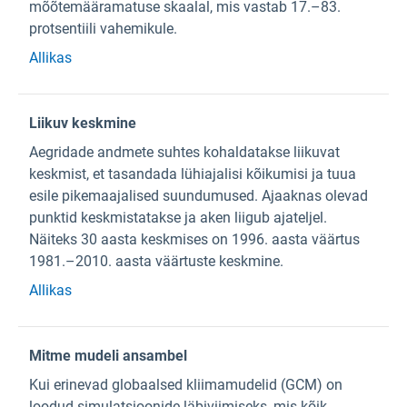
mõõtemääramatuse skaalal, mis vastab 17.–83.
protsentiili vahemikule.
Allikas
Liikuv keskmine
Aegridade andmete suhtes kohaldatakse liikuvat
keskmist, et tasandada lühiajalisi kõikumisi ja tuua
esile pikemaajalised suundumused. Ajaaknas olevad
punktid keskmistatakse ja aken liigub ajateljel.
Näiteks 30 aasta keskmises on 1996. aasta väärtus
1981.–2010. aasta väärtuste keskmine.
Allikas
Mitme mudeli ansambel
Kui erinevad globaalsed kliimamudelid (GCM) on
loodud simulatsioonide läbiviimiseks, mis kõik