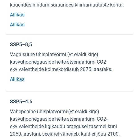
kuuendas hindamisaruandes kliimamuutuste kohta.
Allikas
Allikas
SSP5–8,5
Väga suure ühisplatvormi (vt eraldi kirje)
kasvuhoonegaaside heite stsenaarium: CO2
ekvivalentheide kolmekordistub 2075. aastaks.
Allikas
SSP5–4.5
Vahepealne ühisplatvormi (vt eraldi kirje)
kasvuhoonegaaside heite stsenaarium: CO2-
ekvivalentheide ligikaudu praegusel tasemel kuni
2050. aastani, seejärel väheneb, kuid ei jõua 2100.