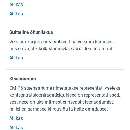
Allikas
Allikas
Suhteline õhuniiskus
Veeauru kogus õhus protsendina veeauru kogusest,
mis on vajalik küllastamiseks samal temperatuuril.
Allikas
Stsenaarium
CMIP5 stsenaariume nimetatakse representatiivseteks
kontsentratsiooniradadeks. Need on representatiivsed,
sest need on üks mitmest erinevast stsenaariumist,
millel on sarnased kiirgusjõu ja heite omadused.
Allikas
Allikas