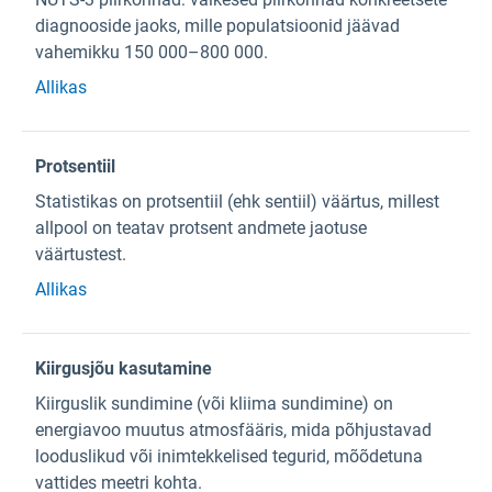
diagnooside jaoks, mille populatsioonid jäävad
vahemikku 150 000–800 000.
Allikas
Protsentiil
Statistikas on protsentiil (ehk sentiil) väärtus, millest
allpool on teatav protsent andmete jaotuse
väärtustest.
Allikas
Kiirgusjõu kasutamine
Kiirguslik sundimine (või kliima sundimine) on
energiavoo muutus atmosfääris, mida põhjustavad
looduslikud või inimtekkelised tegurid, mõõdetuna
vattides meetri kohta.