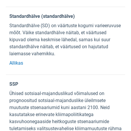
Standardhälve (standardhälve)
Standardhälve (SD) on väärtuste kogumi varieeruvuse
mõõt. Väike standardhälve näitab, et väärtused
kipuvad olema keskmise lähedal, samas kui suur
standardhälve näitab, et väärtused on hajutatud
laiemasse vahemikku.
Allikas
SSP
Ühised sotsiaal-majanduslikud võimalused on
prognoositud sotsiaal-majanduslike üleilmsete
muutuste stsenaariumid kuni aastani 2100. Neid
kasutatakse erinevate kliimapoliitikatega
kasvuhoonegaaside heitkoguste stsenaariumide
tuletamiseks valitsustevahelise kliimamuutuste rühma