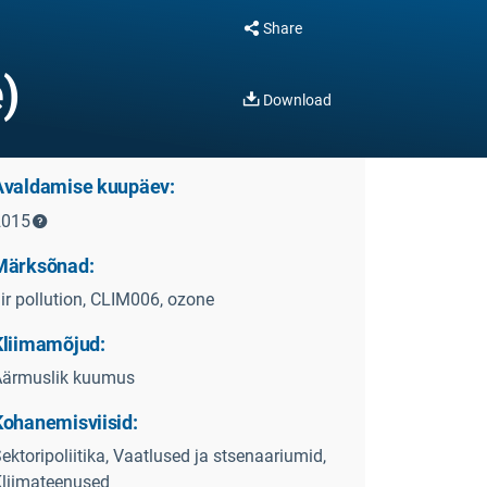
Share
)
Download
Avaldamise kuupäev:
2015
Märksõnad:
ir pollution, CLIM006, ozone
Kliimamõjud:
Äärmuslik kuumus
Kohanemisviisid:
ektoripoliitika, Vaatlused ja stsenaariumid,
liimateenused