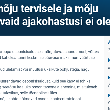
õju tervisele ja mõju
vaid ajakohastusi ei ole
uroopa osoonisisalduses märgatavat suundumust, võttes
ud kaheksa tunni keskmise päevase maksimumväärtuse
a
ud ületamist või muutusi üksikute põhjustega, nagu
uurendavad osoonisisaldust, kuid see kasv ei tohiks
g seetõttu kaaluks osoonitaseme alanemine, mis tuleneb
ulevikus, selle tõenäoliselt üles.
mõju kohta hõlmavad osooni kontsentratsiooni
S
K