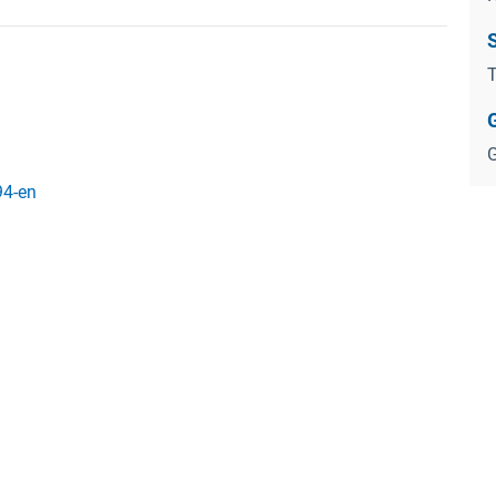
S
T
G
94-en