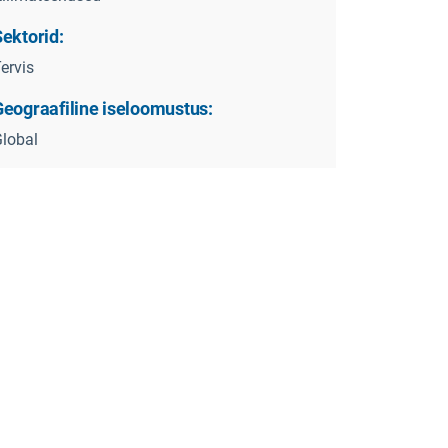
ektorid:
ervis
Geograafiline iseloomustus:
lobal