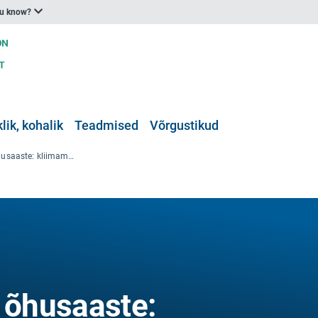
ou know?
klik, kohalik
Teadmised
Võrgustikud
Osoonist tingitud õhusaaste: kliimamuutuste mõju tervisele ja mõju tervisele (täiendavaid ajakohastusi ei ole)
d õhusaaste: