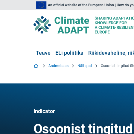
An official website of the European Union | How do y
Teave
ELi poliitika
Riikidevaheline, rii
Andmebaas
Näitajad
Indicator
Osoonist tingitu