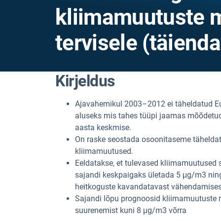
kliimamuutuste m
tervisele (täienda
Kirjeldus
Ajavahemikul 2003–2012 ei täheldatud E
aluseks mis tahes tüüpi jaamas mõõdet
aasta keskmise.
On raske seostada osoonitaseme täheldat
kliimamuutused.
Eeldatakse, et tulevased kliimamuutused s
sajandi keskpaigaks ületada 5 μg/m3 nin
heitkoguste kavandatavast vähendamisest t
Sajandi lõpu prognoosid kliimamuutuste 
suurenemist kuni 8 μg/m3 võrra